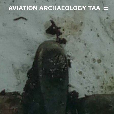
Vai
AVIATION ARCHAEOLOGY TAA
al
contenuto
principale